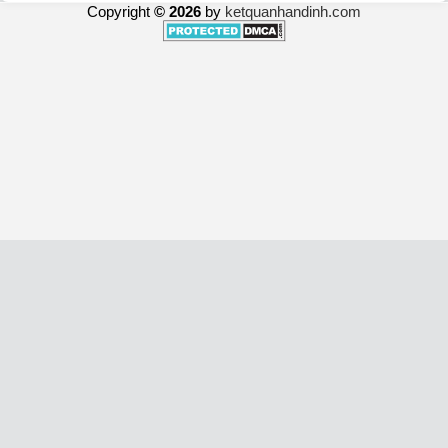
Copyright
© 2026
by
ketquanhandinh.com