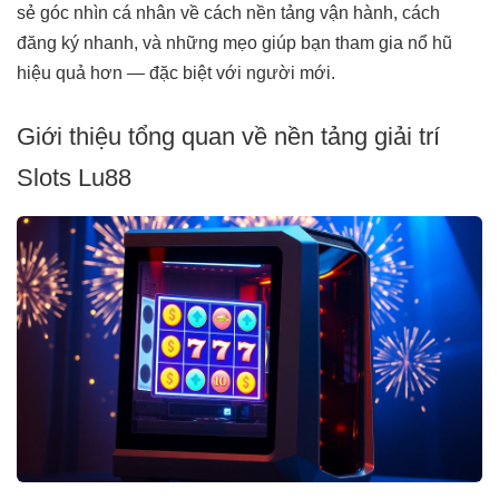
sẻ góc nhìn cá nhân về cách nền tảng vận hành, cách
đăng ký nhanh, và những mẹo giúp bạn tham gia nổ hũ
hiệu quả hơn — đặc biệt với người mới.
Giới thiệu tổng quan về nền tảng giải trí
Slots Lu88