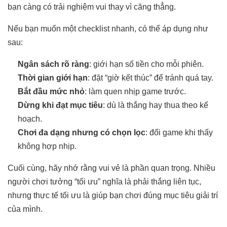
bạn càng có trải nghiệm vui thay vì căng thẳng.
Nếu bạn muốn một checklist nhanh, có thể áp dụng như
sau:
Ngân sách rõ ràng
: giới hạn số tiền cho mỗi phiên.
Thời gian giới hạn
: đặt “giờ kết thúc” để tránh quá tay.
Bắt đầu mức nhỏ
: làm quen nhịp game trước.
Dừng khi đạt mục tiêu
: dù là thắng hay thua theo kế
hoạch.
Chơi đa dạng nhưng có chọn lọc
: đổi game khi thấy
không hợp nhịp.
Cuối cùng, hãy nhớ rằng vui vẻ là phần quan trọng. Nhiều
người chơi tưởng “tối ưu” nghĩa là phải thắng liên tục,
nhưng thực tế tối ưu là giúp bạn chơi đúng mục tiêu giải trí
của mình.