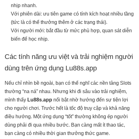
nhịp nhanh.
Với phiên dài: ưu tiên game có tính kích hoạt nhiều tầng
(tức là có thể thưởng thêm ở các trạng thái).
Với người mới: bắt đầu từ mức phù hợp, quan sát diễn
biến để học nhịp.
Các tính năng ưu việt và trải nghiệm người
dùng trên ứng dụng Lu88s.app
Nếu chỉ nhìn bề ngoài, bạn có thể nghĩ các nền tảng Slots
thường “na ná” nhau. Nhưng khi đi sâu vào trải nghiệm,
mình thấy
Lu88s.app
nổi bật nhờ hướng đến sự tiện lợi
cho người chơi. Trước hết là tốc độ truy cập và khả năng
điều hướng. Một ứng dụng “tốt” thường không ép người
dùng phải đi qua nhiều bước. Bạn càng mất ít thao tác,
bạn càng có nhiều thời gian thưởng thức game.