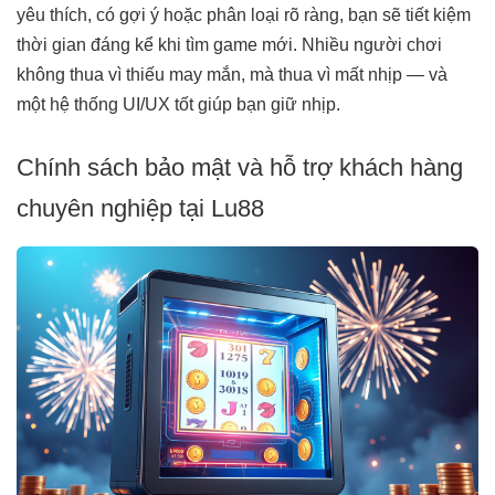
yêu thích, có gợi ý hoặc phân loại rõ ràng, bạn sẽ tiết kiệm
thời gian đáng kể khi tìm game mới. Nhiều người chơi
không thua vì thiếu may mắn, mà thua vì mất nhịp — và
một hệ thống UI/UX tốt giúp bạn giữ nhịp.
Chính sách bảo mật và hỗ trợ khách hàng
chuyên nghiệp tại Lu88