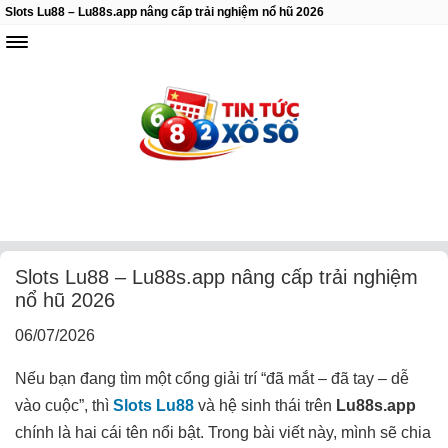
Slots Lu88 – Lu88s.app nâng cấp trải nghiệm nổ hũ 2026
Slots Lu88 – Lu88s.app nâng cấp trải nghiệm
nổ hũ 2026
06/07/2026
Nếu bạn đang tìm một cổng giải trí “đã mắt – đã tay – dễ
vào cuộc”, thì
Slots Lu88
và hệ sinh thái trên
Lu88s.app
chính là hai cái tên nổi bật. Trong bài viết này, mình sẽ chia