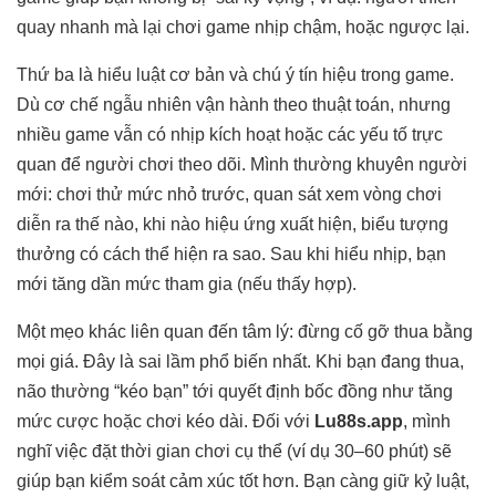
quay nhanh mà lại chơi game nhịp chậm, hoặc ngược lại.
Thứ ba là hiểu luật cơ bản và chú ý tín hiệu trong game.
Dù cơ chế ngẫu nhiên vận hành theo thuật toán, nhưng
nhiều game vẫn có nhịp kích hoạt hoặc các yếu tố trực
quan để người chơi theo dõi. Mình thường khuyên người
mới: chơi thử mức nhỏ trước, quan sát xem vòng chơi
diễn ra thế nào, khi nào hiệu ứng xuất hiện, biểu tượng
thưởng có cách thể hiện ra sao. Sau khi hiểu nhịp, bạn
mới tăng dần mức tham gia (nếu thấy hợp).
Một mẹo khác liên quan đến tâm lý: đừng cố gỡ thua bằng
mọi giá. Đây là sai lầm phổ biến nhất. Khi bạn đang thua,
não thường “kéo bạn” tới quyết định bốc đồng như tăng
mức cược hoặc chơi kéo dài. Đối với
Lu88s.app
, mình
nghĩ việc đặt thời gian chơi cụ thể (ví dụ 30–60 phút) sẽ
giúp bạn kiểm soát cảm xúc tốt hơn. Bạn càng giữ kỷ luật,