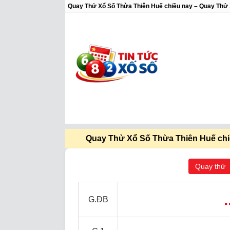
Quay Thử Xổ Số Thừa Thiên Huế chiều nay – Quay Thử
Quay Thử Xổ Số Thừa Thiên Huế chi
Quay thử
.
G.ĐB