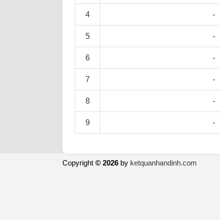
4
-
5
-
6
-
7
-
8
-
9
-
Copyright
© 2026
by
ketquanhandinh.com