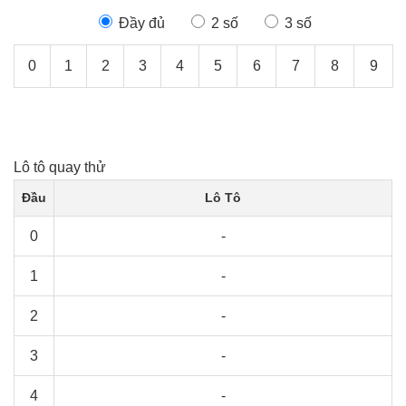
Đầy đủ
2 số
3 số
0
1
2
3
4
5
6
7
8
9
Lô tô quay thử
Đầu
Lô Tô
0
-
1
-
2
-
3
-
4
-