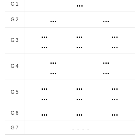
...
G.1
...
...
G.2
...
...
...
G.3
...
...
...
...
...
G.4
...
...
...
...
...
G.5
...
...
...
...
...
...
G.6
G.7
...
...
...
...