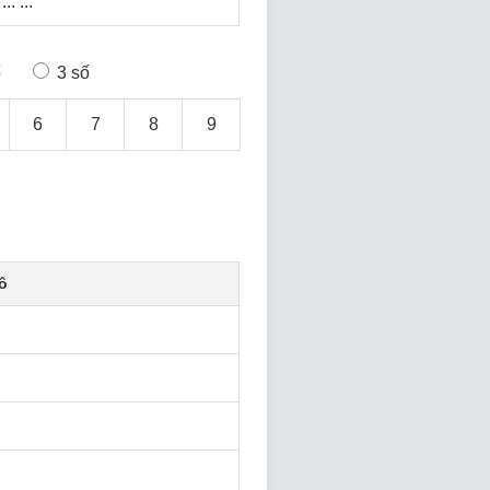
...
...
ố
3 số
6
7
8
9
ô