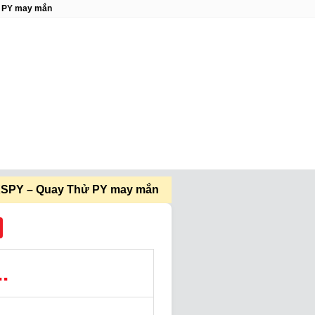
ử PY may mắn
XSPY – Quay Thử PY may mắn
..