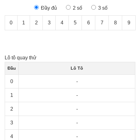
Đầy đủ
2 số
3 số
0
1
2
3
4
5
6
7
8
9
Lô tô quay thử
Đầu
Lô Tô
0
-
1
-
2
-
3
-
4
-