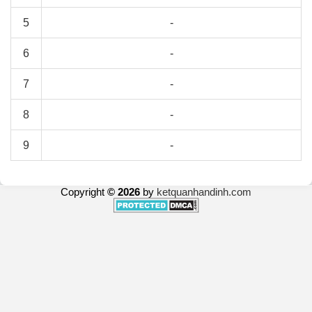
5
-
6
-
7
-
8
-
9
-
Copyright
© 2026
by
ketquanhandinh.com