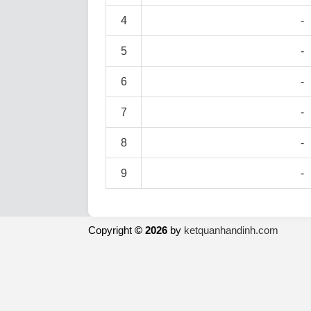
4
-
5
-
6
-
7
-
8
-
9
-
Copyright
© 2026
by
ketquanhandinh.com