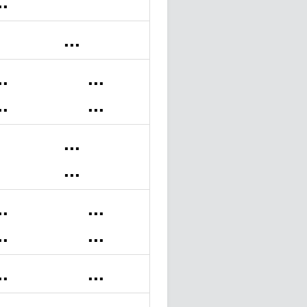
..
...
..
...
..
...
...
...
..
...
..
...
..
...