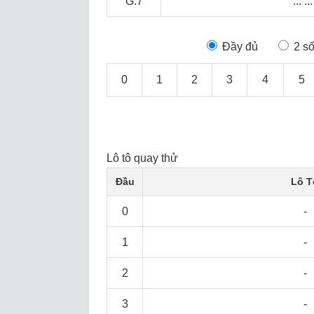
G.7
...
...
Đầy đủ
2 s
0
1
2
3
4
5
Lô tô quay thử
Đầu
Lô T
0
-
1
-
2
-
3
-