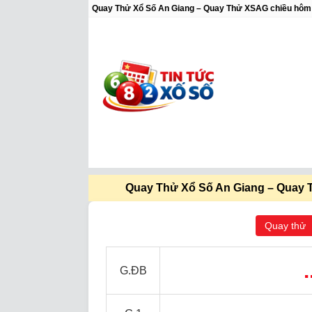
Quay Thử Xổ Số An Giang – Quay Thử XSAG chiều hôm
Quay Thử Xổ Số An Giang – Quay
Quay thử
.
G.ĐB