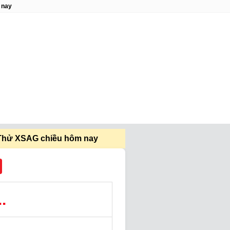
 nay
 Thử XSAG chiều hôm nay
..