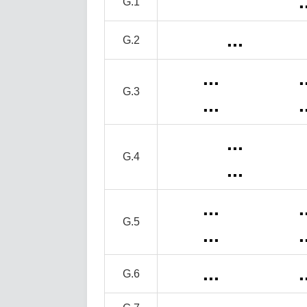
.
G.1
...
G.2
...
.
G.3
...
.
...
G.4
...
...
.
G.5
...
.
...
.
G.6