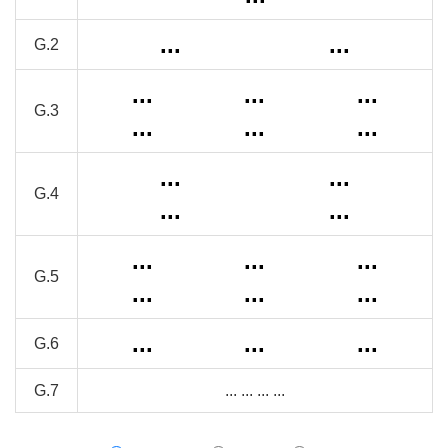
...
...
G.2
...
...
...
G.3
...
...
...
...
...
G.4
...
...
...
...
...
G.5
...
...
...
...
...
...
G.6
G.7
...
...
...
...