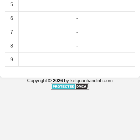
5
-
6
-
7
-
8
-
9
-
Copyright
© 2026
by
ketquanhandinh.com