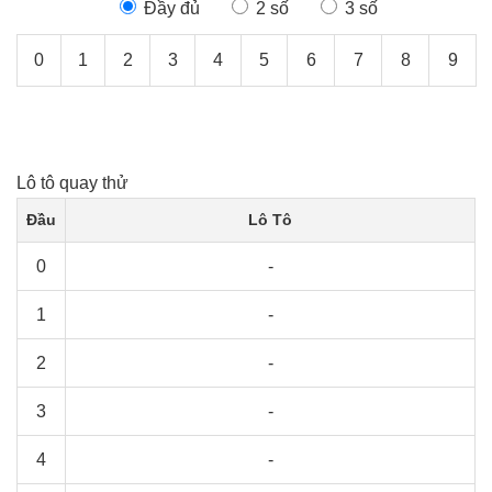
Đầy đủ
2 số
3 số
0
1
2
3
4
5
6
7
8
9
Lô tô quay thử
Đầu
Lô Tô
0
-
1
-
2
-
3
-
4
-