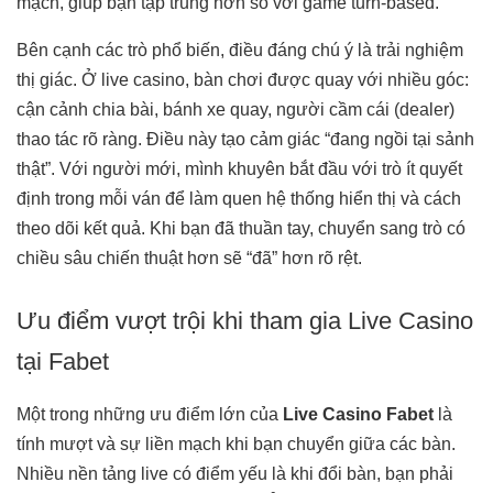
mạch, giúp bạn tập trung hơn so với game turn-based.
Bên cạnh các trò phổ biến, điều đáng chú ý là trải nghiệm
thị giác. Ở live casino, bàn chơi được quay với nhiều góc:
cận cảnh chia bài, bánh xe quay, người cầm cái (dealer)
thao tác rõ ràng. Điều này tạo cảm giác “đang ngồi tại sảnh
thật”. Với người mới, mình khuyên bắt đầu với trò ít quyết
định trong mỗi ván để làm quen hệ thống hiển thị và cách
theo dõi kết quả. Khi bạn đã thuần tay, chuyển sang trò có
chiều sâu chiến thuật hơn sẽ “đã” hơn rõ rệt.
Ưu điểm vượt trội khi tham gia Live Casino
tại Fabet
Một trong những ưu điểm lớn của
Live Casino Fabet
là
tính mượt và sự liền mạch khi bạn chuyển giữa các bàn.
Nhiều nền tảng live có điểm yếu là khi đổi bàn, bạn phải