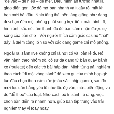
“dễ vào – dễ hiểu – dễ mê”. Điều mình ấn tượng nhất là
giao diện gọn, tốc độ mở bàn nhanh và ít gây rối mắt khi
bạn mới bắt đầu. Nhìn tổng thể, nền tảng giống như đang
đưa bạn đến một phòng phát sóng trực tiếp: màn hình rõ,
hình ảnh sắc nét, âm thanh đủ để bạn cảm nhận được sự
sống của bàn chơi. Với người thích cảm giác casino “thật”,
đây là điểm cộng lớn so với các dạng game chỉ mô phỏng.
Ngoài ra, sảnh live không chỉ là nơi có vài bàn lẻ tẻ. Nó
vận hành theo nhóm trò, có sự đa dạng từ bàn quay bánh
xe (roulette) đến các trò bài hấp dẫn. Mình từng trải nghiệm
theo cách “đi một vòng sảnh” để xem gu của mình hợp gì:
lúc đầu chọn theo cảm xúc (màu sắc, nhịp game), sau đó
mới lọc dần bằng yếu tố như tốc độ ván, mức biến động và
độ “dễ theo” của luật. Nhờ cách bố trí sảnh rõ ràng, việc
chọn bàn diễn ra nhanh hơn, giúp bạn tập trung vào trải
nghiệm thay vì loay hoay.