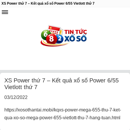
XS Power thứ 7 – Kết quả xổ số Power 6/55 Vietlott thứ 7
XS Power thứ 7 – Kết quả xổ số Power 6/55
Vietlott thứ 7
03/12/2022
https://xosothantai.mobi/kqxs-power-mega-655-thu-7-ket-
qua-xo-so-mega-power-655-vietlott-thu-7-hang-tuan.html