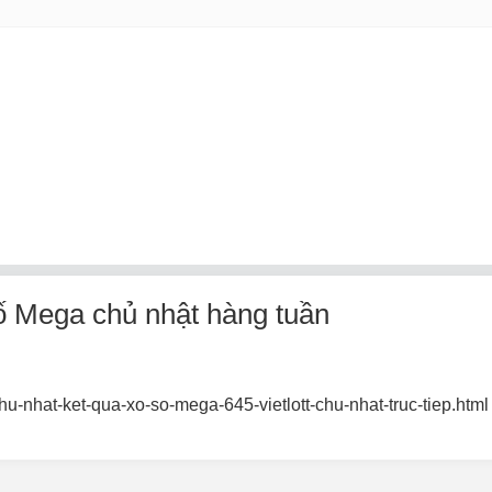
́ Mega chủ nhật hàng tuần
u-nhat-ket-qua-xo-so-mega-645-vietlott-chu-nhat-truc-tiep.html