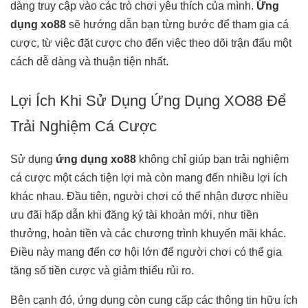
dàng truy cập vào các trò chơi yêu thích của mình.
Ứng
dụng xo88
sẽ hướng dẫn bạn từng bước để tham gia cá
cược, từ việc đặt cược cho đến việc theo dõi trận đấu một
cách dễ dàng và thuận tiện nhất.
Lợi Ích Khi Sử Dụng Ứng Dụng XO88 Để
Trải Nghiệm Cá Cược
Sử dụng
ứng dụng xo88
không chỉ giúp bạn trải nghiệm
cá cược một cách tiện lợi mà còn mang đến nhiều lợi ích
khác nhau. Đầu tiên, người chơi có thể nhận được nhiều
ưu đãi hấp dẫn khi đăng ký tài khoản mới, như tiền
thưởng, hoàn tiền và các chương trình khuyến mãi khác.
Điều này mang đến cơ hội lớn để người chơi có thể gia
tăng số tiền cược và giảm thiểu rủi ro.
Bên cạnh đó, ứng dụng còn cung cấp các thông tin hữu ích