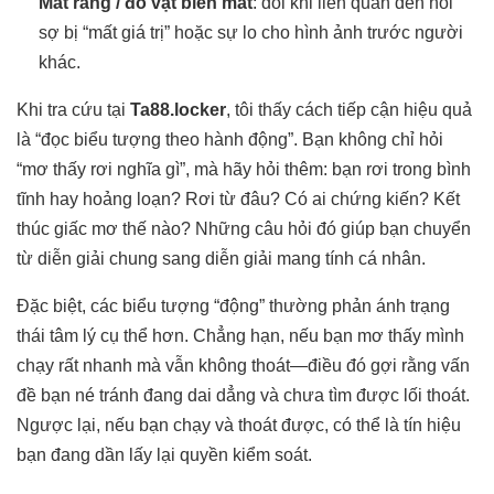
Mất răng / đồ vật biến mất
: đôi khi liên quan đến nỗi
sợ bị “mất giá trị” hoặc sự lo cho hình ảnh trước người
khác.
Khi tra cứu tại
Ta88.locker
, tôi thấy cách tiếp cận hiệu quả
là “đọc biểu tượng theo hành động”. Bạn không chỉ hỏi
“mơ thấy rơi nghĩa gì”, mà hãy hỏi thêm: bạn rơi trong bình
tĩnh hay hoảng loạn? Rơi từ đâu? Có ai chứng kiến? Kết
thúc giấc mơ thế nào? Những câu hỏi đó giúp bạn chuyển
từ diễn giải chung sang diễn giải mang tính cá nhân.
Đặc biệt, các biểu tượng “động” thường phản ánh trạng
thái tâm lý cụ thể hơn. Chẳng hạn, nếu bạn mơ thấy mình
chạy rất nhanh mà vẫn không thoát—điều đó gợi rằng vấn
đề bạn né tránh đang dai dẳng và chưa tìm được lối thoát.
Ngược lại, nếu bạn chạy và thoát được, có thể là tín hiệu
bạn đang dần lấy lại quyền kiểm soát.