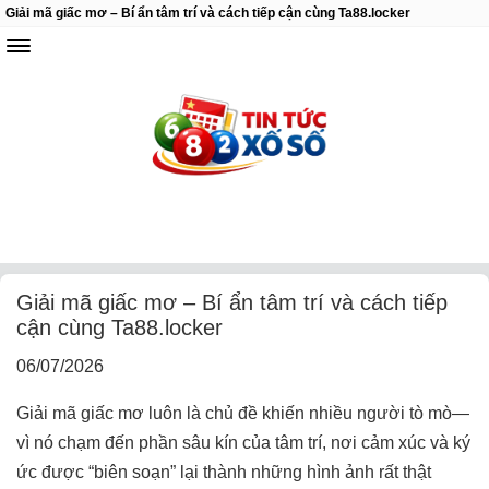
Giải mã giấc mơ – Bí ẩn tâm trí và cách tiếp cận cùng Ta88.locker
Giải mã giấc mơ – Bí ẩn tâm trí và cách tiếp
cận cùng Ta88.locker
06/07/2026
Giải mã giấc mơ luôn là chủ đề khiến nhiều người tò mò—
vì nó chạm đến phần sâu kín của tâm trí, nơi cảm xúc và ký
ức được “biên soạn” lại thành những hình ảnh rất thật