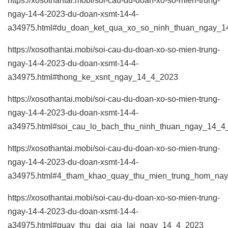
https://xosothantai.mobi/soi-cau-du-doan-xo-so-mien-trung-
ngay-14-4-2023-du-doan-xsmt-14-4-
a34975.html#du_doan_ket_qua_xo_so_ninh_thuan_ngay_1
https://xosothantai.mobi/soi-cau-du-doan-xo-so-mien-trung-
ngay-14-4-2023-du-doan-xsmt-14-4-
a34975.html#thong_ke_xsnt_ngay_14_4_2023
https://xosothantai.mobi/soi-cau-du-doan-xo-so-mien-trung-
ngay-14-4-2023-du-doan-xsmt-14-4-
a34975.html#soi_cau_lo_bach_thu_ninh_thuan_ngay_14_4
https://xosothantai.mobi/soi-cau-du-doan-xo-so-mien-trung-
ngay-14-4-2023-du-doan-xsmt-14-4-
a34975.html#4_tham_khao_quay_thu_mien_trung_hom_na
https://xosothantai.mobi/soi-cau-du-doan-xo-so-mien-trung-
ngay-14-4-2023-du-doan-xsmt-14-4-
a34975.html#quay_thu_dai_gia_lai_ngay_14_4_2023