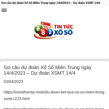
Soi cầu dự đoán Xổ Số Miền Trung ngày 14/4/2023 – Dự đoán XSMT 14/4
Soi cầu dự đoán Xổ Số Miền Trung ngày
14/4/2023 – Dự đoán XSMT 14/4
03/04/2023
https://xosothantai.mobi/du-doan-ket-qua-xo-so-mien-trung-
xsmt-c224.html