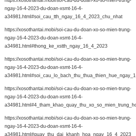
https://xosothantai.mobi/soi-cau-du-doan-xo-so-mien-trung-
ngay-16-4-2023-du-doan-xsmt-16-4-
a34981.html#soi_cau_tth_ngay_16_4_2023_chu_nhat
https://xosothantai.mobi/soi-cau-du-doan-xo-so-mien-trung-
ngay-16-4-2023-du-doan-xsmt-16-4-
a34981.html#thong_ke_xstth_ngay_16_4_2023
https://xosothantai.mobi/soi-cau-du-doan-xo-so-mien-trung-
ngay-16-4-2023-du-doan-xsmt-16-4-
a34981.html#soi_cau_lo_bach_thu_thua_thien_hue_ngay_
https://xosothantai.mobi/soi-cau-du-doan-xo-so-mien-trung-
ngay-16-4-2023-du-doan-xsmt-16-4-
a34981.html#4_tham_khao_quay_thu_xo_so_mien_trung_
https://xosothantai.mobi/soi-cau-du-doan-xo-so-mien-trung-
ngay-16-4-2023-du-doan-xsmt-16-4-
a34981.html#quay_thu_dai_khanh_hoa_ngay_16_4_2023