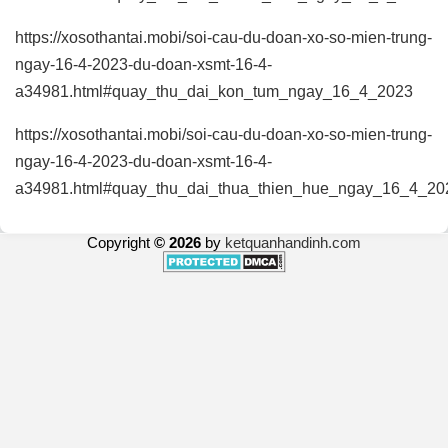
https://xosothantai.mobi/soi-cau-du-doan-xo-so-mien-trung-
ngay-16-4-2023-du-doan-xsmt-16-4-
a34981.html#quay_thu_dai_kon_tum_ngay_16_4_2023
https://xosothantai.mobi/soi-cau-du-doan-xo-so-mien-trung-
ngay-16-4-2023-du-doan-xsmt-16-4-
a34981.html#quay_thu_dai_thua_thien_hue_ngay_16_4_20
Copyright
© 2026
by
ketquanhandinh.com