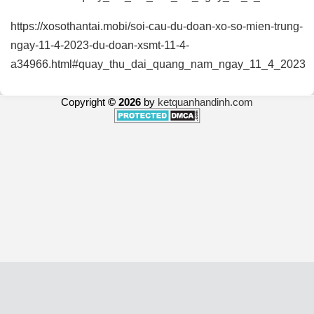
https://xosothantai.mobi/soi-cau-du-doan-xo-so-mien-trung-
ngay-11-4-2023-du-doan-xsmt-11-4-
a34966.html#quay_thu_dai_quang_nam_ngay_11_4_2023
Copyright
© 2026
by
ketquanhandinh.com