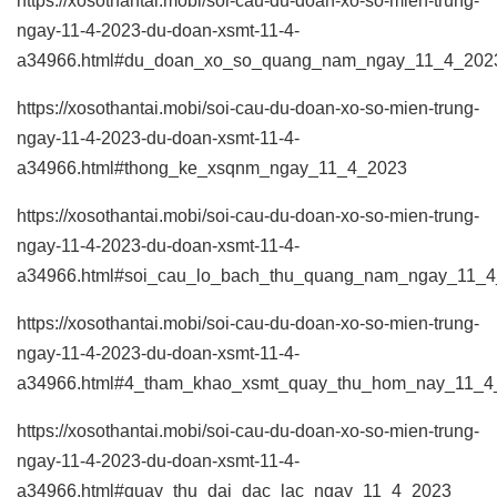
https://xosothantai.mobi/soi-cau-du-doan-xo-so-mien-trung-
ngay-11-4-2023-du-doan-xsmt-11-4-
a34966.html#du_doan_xo_so_quang_nam_ngay_11_4_202
https://xosothantai.mobi/soi-cau-du-doan-xo-so-mien-trung-
ngay-11-4-2023-du-doan-xsmt-11-4-
a34966.html#thong_ke_xsqnm_ngay_11_4_2023
https://xosothantai.mobi/soi-cau-du-doan-xo-so-mien-trung-
ngay-11-4-2023-du-doan-xsmt-11-4-
a34966.html#soi_cau_lo_bach_thu_quang_nam_ngay_11_
https://xosothantai.mobi/soi-cau-du-doan-xo-so-mien-trung-
ngay-11-4-2023-du-doan-xsmt-11-4-
a34966.html#4_tham_khao_xsmt_quay_thu_hom_nay_11_4
https://xosothantai.mobi/soi-cau-du-doan-xo-so-mien-trung-
ngay-11-4-2023-du-doan-xsmt-11-4-
a34966.html#quay_thu_dai_dac_lac_ngay_11_4_2023