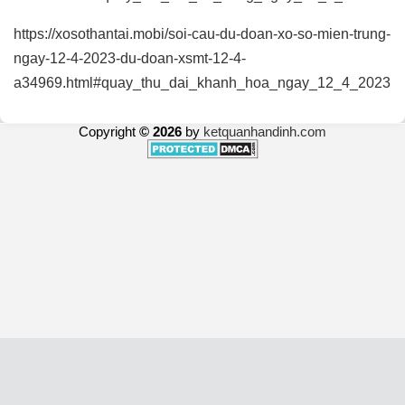
https://xosothantai.mobi/soi-cau-du-doan-xo-so-mien-trung-
ngay-12-4-2023-du-doan-xsmt-12-4-
a34969.html#quay_thu_dai_khanh_hoa_ngay_12_4_2023
Copyright
© 2026
by
ketquanhandinh.com