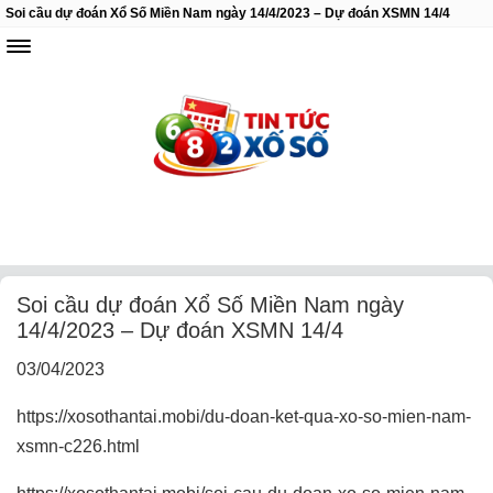
Soi cầu dự đoán Xổ Số Miền Nam ngày 14/4/2023 – Dự đoán XSMN 14/4
Soi cầu dự đoán Xổ Số Miền Nam ngày
14/4/2023 – Dự đoán XSMN 14/4
03/04/2023
https://xosothantai.mobi/du-doan-ket-qua-xo-so-mien-nam-
xsmn-c226.html