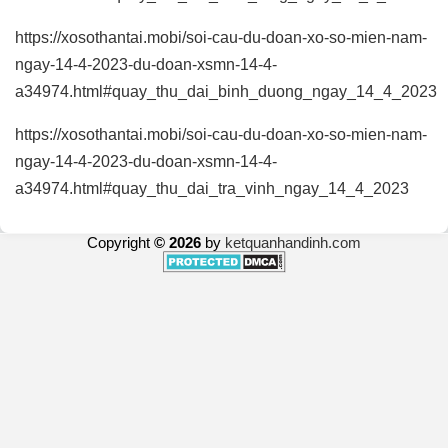
https://xosothantai.mobi/soi-cau-du-doan-xo-so-mien-nam-
ngay-14-4-2023-du-doan-xsmn-14-4-
a34974.html#quay_thu_dai_binh_duong_ngay_14_4_2023
https://xosothantai.mobi/soi-cau-du-doan-xo-so-mien-nam-
ngay-14-4-2023-du-doan-xsmn-14-4-
a34974.html#quay_thu_dai_tra_vinh_ngay_14_4_2023
Copyright
© 2026
by
ketquanhandinh.com