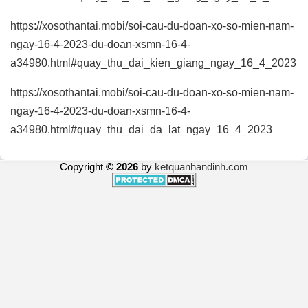
https://xosothantai.mobi/soi-cau-du-doan-xo-so-mien-nam-
ngay-16-4-2023-du-doan-xsmn-16-4-
a34980.html#quay_thu_dai_kien_giang_ngay_16_4_2023
https://xosothantai.mobi/soi-cau-du-doan-xo-so-mien-nam-
ngay-16-4-2023-du-doan-xsmn-16-4-
a34980.html#quay_thu_dai_da_lat_ngay_16_4_2023
Copyright
© 2026
by
ketquanhandinh.com