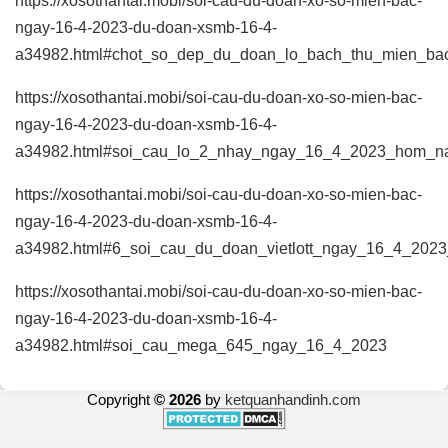
https://xosothantai.mobi/soi-cau-du-doan-xo-so-mien-bac-
ngay-16-4-2023-du-doan-xsmb-16-4-
a34982.html#chot_so_dep_du_doan_lo_bach_thu_mien_b
https://xosothantai.mobi/soi-cau-du-doan-xo-so-mien-bac-
ngay-16-4-2023-du-doan-xsmb-16-4-
a34982.html#soi_cau_lo_2_nhay_ngay_16_4_2023_hom_n
https://xosothantai.mobi/soi-cau-du-doan-xo-so-mien-bac-
ngay-16-4-2023-du-doan-xsmb-16-4-
a34982.html#6_soi_cau_du_doan_vietlott_ngay_16_4_202
https://xosothantai.mobi/soi-cau-du-doan-xo-so-mien-bac-
ngay-16-4-2023-du-doan-xsmb-16-4-
a34982.html#soi_cau_mega_645_ngay_16_4_2023
Copyright
© 2026
by
ketquanhandinh.com