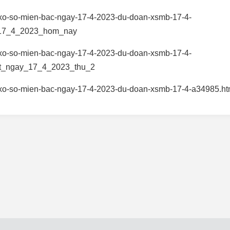
n-xo-so-mien-bac-ngay-17-4-2023-du-doan-xsmb-17-4-
_17_4_2023_hom_nay
n-xo-so-mien-bac-ngay-17-4-2023-du-doan-xsmb-17-4-
tt_ngay_17_4_2023_thu_2
oan-xo-so-mien-bac-ngay-17-4-2023-du-doan-xsmb-17-4-a3498