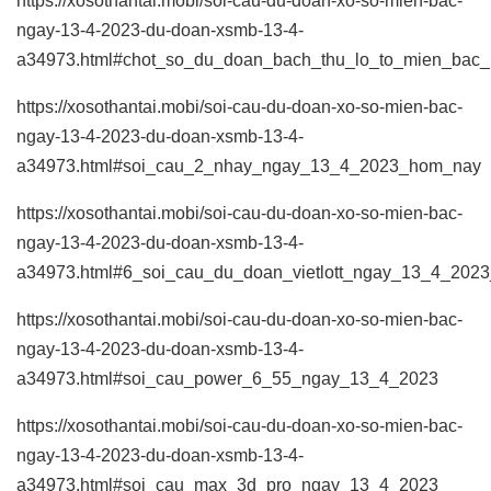
https://xosothantai.mobi/soi-cau-du-doan-xo-so-mien-bac-
ngay-13-4-2023-du-doan-xsmb-13-4-
a34973.html#chot_so_du_doan_bach_thu_lo_to_mien_ba
https://xosothantai.mobi/soi-cau-du-doan-xo-so-mien-bac-
ngay-13-4-2023-du-doan-xsmb-13-4-
a34973.html#soi_cau_2_nhay_ngay_13_4_2023_hom_nay
https://xosothantai.mobi/soi-cau-du-doan-xo-so-mien-bac-
ngay-13-4-2023-du-doan-xsmb-13-4-
a34973.html#6_soi_cau_du_doan_vietlott_ngay_13_4_2023
https://xosothantai.mobi/soi-cau-du-doan-xo-so-mien-bac-
ngay-13-4-2023-du-doan-xsmb-13-4-
a34973.html#soi_cau_power_6_55_ngay_13_4_2023
https://xosothantai.mobi/soi-cau-du-doan-xo-so-mien-bac-
ngay-13-4-2023-du-doan-xsmb-13-4-
a34973.html#soi_cau_max_3d_pro_ngay_13_4_2023