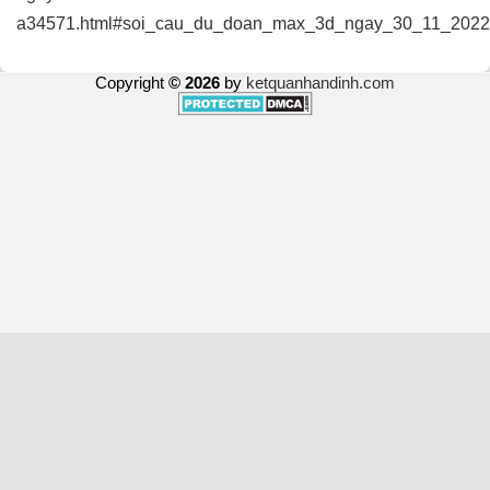
a34571.html#soi_cau_du_doan_max_3d_ngay_30_11_2022
Copyright
© 2026
by
ketquanhandinh.com