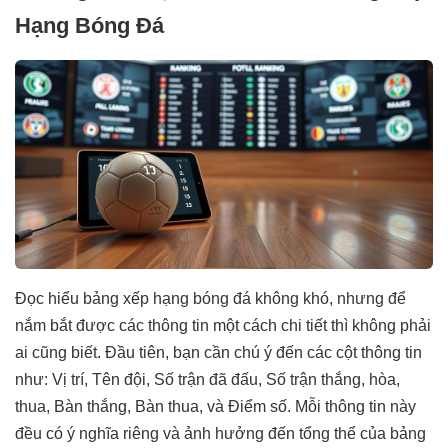
Hạng Bóng Đá
Đọc hiểu bảng xếp hạng bóng đá không khó, nhưng để
nắm bắt được các thông tin một cách chi tiết thì không phải
ai cũng biết. Đầu tiên, bạn cần chú ý đến các cột thông tin
như: Vị trí, Tên đội, Số trận đã đấu, Số trận thắng, hòa,
thua, Bàn thắng, Bàn thua, và Điểm số. Mỗi thông tin này
đều có ý nghĩa riêng và ảnh hưởng đến tổng thể của bảng