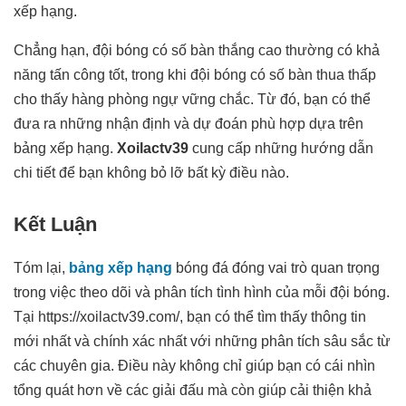
xếp hạng.
Chẳng hạn, đội bóng có số bàn thắng cao thường có khả
năng tấn công tốt, trong khi đội bóng có số bàn thua thấp
cho thấy hàng phòng ngự vững chắc. Từ đó, bạn có thể
đưa ra những nhận định và dự đoán phù hợp dựa trên
bảng xếp hạng.
Xoilactv39
cung cấp những hướng dẫn
chi tiết để bạn không bỏ lỡ bất kỳ điều nào.
Kết Luận
Tóm lại,
bảng xếp hạng
bóng đá đóng vai trò quan trọng
trong việc theo dõi và phân tích tình hình của mỗi đội bóng.
Tại https://xoilactv39.com/, bạn có thể tìm thấy thông tin
mới nhất và chính xác nhất với những phân tích sâu sắc từ
các chuyên gia. Điều này không chỉ giúp bạn có cái nhìn
tổng quát hơn về các giải đấu mà còn giúp cải thiện khả