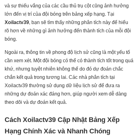
và sự thiếu vắng của các cầu thủ trụ cột cũng ảnh hưởng
lớn đến vị trí của đội bóng trên bảng xếp hạng. Tại
Xoilactv39
, bạn sẽ tìm thấy những phân tích này để hiểu
rõ hơn về những gì ảnh hưởng đến thành tích của mỗi đội
bóng.
Ngoài ra, thông tin về phong độ lịch sử cũng là một yếu tố
cần xem xét. Một đội bóng có thể có thành tích tốt trong quá
khứ, nhưng tuyệt nhiên không thể do đó dự đoán chắc
chắn kết quả trong tương lai. Các nhà phân tích tại
Xoilactv39 thường sử dụng dữ liệu lịch sử để đưa ra
những dự đoán xác đáng hơn, giúp người xem dễ dàng
theo dõi và dự đoán kết quả.
Cách Xoilactv39 Cập Nhật Bảng Xếp
Hạng Chính Xác và Nhanh Chóng