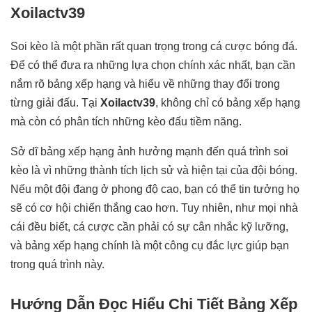
Xoilactv39
Soi kèo là một phần rất quan trọng trong cá cược bóng đá.
Để có thể đưa ra những lựa chọn chính xác nhất, bạn cần
nắm rõ bảng xếp hạng và hiểu về những thay đổi trong
từng giải đấu. Tại
Xoilactv39
, không chỉ có bảng xếp hạng
mà còn có phân tích những kèo đấu tiềm năng.
Sở dĩ bảng xếp hạng ảnh hưởng mạnh đến quá trình soi
kèo là vì những thành tích lịch sử và hiện tại của đội bóng.
Nếu một đội đang ở phong độ cao, bạn có thể tin tưởng họ
sẽ có cơ hội chiến thắng cao hơn. Tuy nhiên, như mọi nhà
cái đều biết, cá cược cần phải có sự cân nhắc kỹ lưỡng,
và bảng xếp hạng chính là một công cụ đắc lực giúp bạn
trong quá trình này.
Hướng Dẫn Đọc Hiểu Chi Tiết Bảng Xếp