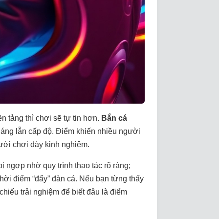
 tảng thì chơi sẽ tự tin hơn.
Bắn cá
dáng lẫn cấp độ. Điểm khiến nhiều người
gười chơi dày kinh nghiệm.
bị ngợp nhờ quy trình thao tác rõ ràng;
 thời điểm “đẩy” đàn cá. Nếu bạn từng thấy
chiếu trải nghiệm để biết đâu là điểm