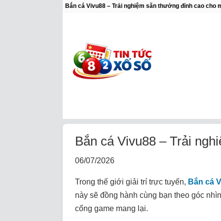
Bắn cá Vivu88 – Trải nghiệm săn thưởng đỉnh cao cho 
Bắn cá Vivu88 – Trải ngh
06/07/2026
Trong thế giới giải trí trực tuyến,
Bắn cá 
này sẽ đồng hành cùng bạn theo góc nhìn 
cổng game mang lại.