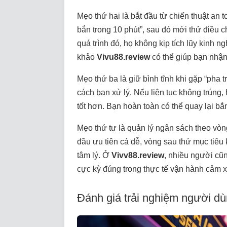
Mẹo thứ hai là bắt đầu từ chiến thuật an
bắn trong 10 phút”, sau đó mới thử điều 
quá trình đó, họ không kịp tích lũy kinh
khảo
Vivu88.review
có thể giúp bạn nhận
Mẹo thứ ba là giữ bình tĩnh khi gặp “pha
cách bạn xử lý. Nếu liên tục không trúng,
tốt hơn. Bạn hoàn toàn có thể quay lại b
Mẹo thứ tư là quản lý ngân sách theo vòng
đầu ưu tiên cá dễ, vòng sau thử mục tiêu
tâm lý. Ở
Vivv88.review
, nhiều người cũ
cực kỳ đúng trong thực tế vận hành cảm 
Đánh giá trải nghiệm người dù