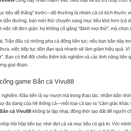
.review
cũng hay nhấn mạnh việc hiểu luật và tối ưu nhịp chơi s
ục tiêu dễ thắng” trước—đó thường là nhóm cá có kích thước v
 dẫn đường, bạn mới thử chuyển sang mục tiêu khó hơn (cá di 
 việc rất đơn giản: họ không cố gắng “đánh mọi thứ”, mà chọn 
t. Trận đấu có những pha cá đông liên tục; nếu bạn bắn dày tro
 thưa, việc tiếp tục dồn đạn quá nhanh sẽ làm giảm hiệu quả. Vì
ữ”. Bạn có thể đối chiếu thêm trải nghiệm và các tính năng liên
ừng giai đoạn.
 cổng game Bắn cá Vivu88
i nghiệm. Đầu tiên là sự mượt mà trong thao tác: nhắm bắn nh
sự đa dạng của hệ thống cá—mỗi loại cá tạo ra “cảm giác khác 
Bắn cá Vivu88
không bị lặp nhạt, đồng thời tạo đất để người ch
nhịp hồi hộp liên tục nhờ đợt cá và mục tiêu có giá trị. Với mình,