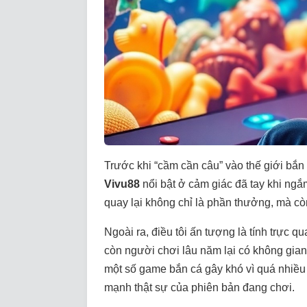
Trước khi “cầm cần câu” vào thế giới bắn 
Vivu88
nổi bật ở cảm giác đã tay khi ngắ
quay lại không chỉ là phần thưởng, mà cò
Ngoài ra, điều tôi ấn tượng là tính trực q
còn người chơi lâu năm lại có không gian 
một số game bắn cá gây khó vì quá nhiều t
mạnh thật sự của phiên bản đang chơi.