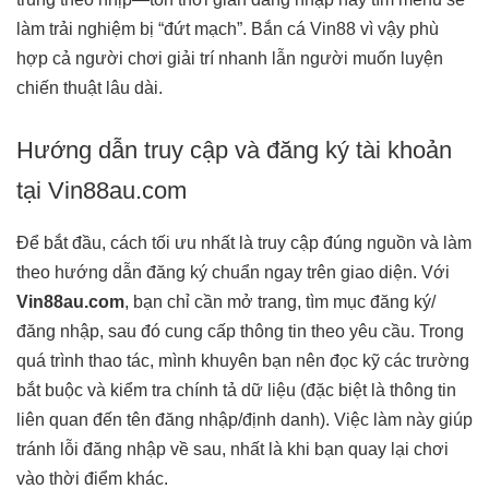
làm trải nghiệm bị “đứt mạch”. Bắn cá Vin88 vì vậy phù
hợp cả người chơi giải trí nhanh lẫn người muốn luyện
chiến thuật lâu dài.
Hướng dẫn truy cập và đăng ký tài khoản
tại Vin88au.com
Để bắt đầu, cách tối ưu nhất là truy cập đúng nguồn và làm
theo hướng dẫn đăng ký chuẩn ngay trên giao diện. Với
Vin88au.com
, bạn chỉ cần mở trang, tìm mục đăng ký/
đăng nhập, sau đó cung cấp thông tin theo yêu cầu. Trong
quá trình thao tác, mình khuyên bạn nên đọc kỹ các trường
bắt buộc và kiểm tra chính tả dữ liệu (đặc biệt là thông tin
liên quan đến tên đăng nhập/định danh). Việc làm này giúp
tránh lỗi đăng nhập về sau, nhất là khi bạn quay lại chơi
vào thời điểm khác.