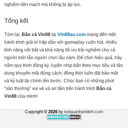
nghiệm liền mạch mà không bị áp lực.
Tổng kết
Tóm lại,
Bắn cá Vin88
tại
Vin88au.com
mang đến một
hành trình giải trí hấp dẫn với gameplay cuốn hút, nhiều
tính năng nổi bật và khả năng tối ưu trải nghiệm cho cả
người mới lẫn người chơi lâu năm. Để chơi hiệu quả, hãy
nắm quy trình đăng ký, luyện nhịp bắn theo mục tiêu và tận
dụng khuyến mãi đúng cách; đồng thời luôn đặt bảo mật
và kỷ luật tài chính lên trước. Chúc bạn có những phút
“săn thưởng” vui vẻ và an tâm trên hành trình
Bắn cá
Vin88
của mình!
Copyright
© 2026
by
ketquanhandinh.com