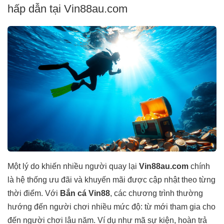
hấp dẫn tại Vin88au.com
Một lý do khiến nhiều người quay lại
Vin88au.com
chính
là hệ thống ưu đãi và khuyến mãi được cập nhật theo từng
thời điểm. Với
Bắn cá Vin88
, các chương trình thường
hướng đến người chơi nhiều mức độ: từ mới tham gia cho
đến người chơi lâu năm. Ví dụ như mã sự kiện, hoàn trả